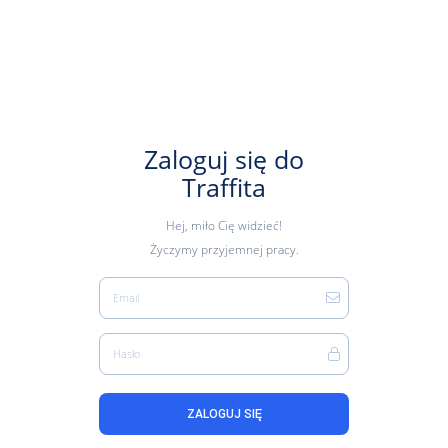
Zaloguj się do
Traffita
Hej, miło Cię widzieć!
Życzymy przyjemnej pracy.
Email
Hasło
ZALOGUJ SIĘ